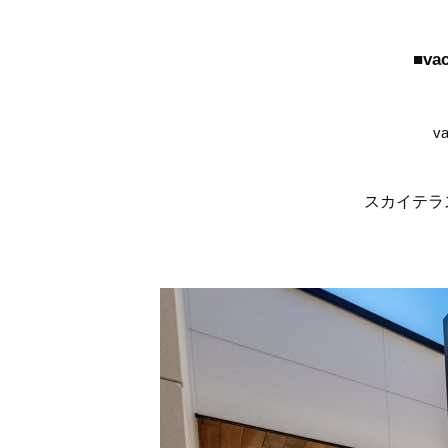
■v
v
スカイテラ