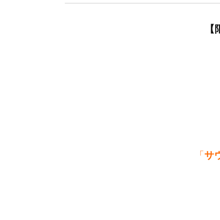
【限
「
サ