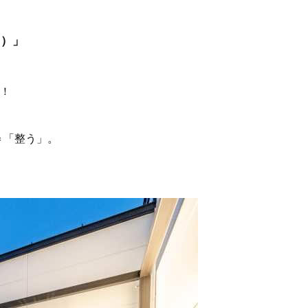
呂）」
た！
＝「整う」。