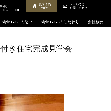
見学予約
メールでの
付時間
ご相談
お問い合わせ
：00 ～19：00
style casa の想い
style casa のこだわり
会社概要
呂」付き住宅完成見学会