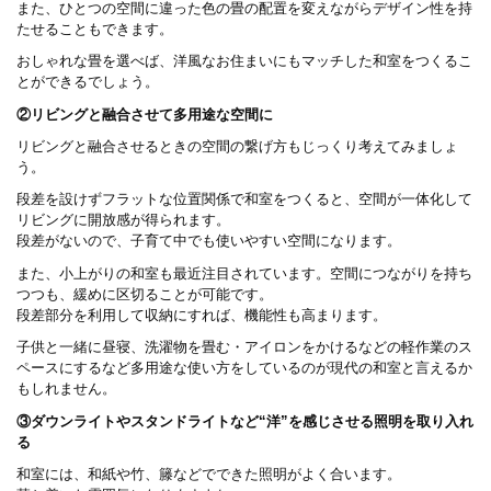
また、ひとつの空間に違った色の畳の配置を変えながらデザイン性を持
たせることもできます。
おしゃれな畳を選べば、洋風なお住まいにもマッチした和室をつくるこ
とができるでしょう。
②リビングと融合させて多用途な空間に
リビングと融合させるときの空間の繋げ方もじっくり考えてみましょ
う。
段差を設けずフラットな位置関係で和室をつくると、空間が一体化して
リビングに開放感が得られます。
段差がないので、子育て中でも使いやすい空間になります。
また、小上がりの和室も最近注目されています。空間につながりを持ち
つつも、緩めに区切ることが可能です。
段差部分を利用して収納にすれば、機能性も高まります。
子供と一緒に昼寝、洗濯物を畳む・アイロンをかけるなどの軽作業のス
ペースにするなど多用途な使い方をしているのが現代の和室と言えるか
もしれません。
③ダウンライトやスタンドライトなど“洋”を感じさせる照明を取り入れ
る
和室には、和紙や竹、籐などでできた照明がよく合います。