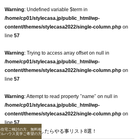
Warning
: Undefined variable $term in
/home/cp01/stylecasa.jp/public_html/wp-
content/themes/stylecasa2022/single-column.php
on
line
57
Warning
: Trying to access array offset on null in
/home/cp01/stylecasa.jp/public_html/wp-
content/themes/stylecasa2022/single-column.php
on
line
57
Warning
: Attempt to read property "name" on null in
/home/cp01/stylecasa.jp/public_html/wp-
content/themes/stylecasa2022/single-column.php
on
line
57
築住宅ご検討の方、無料相談
【必見】引っ越したらやる事リスト8選！
デルハウス見学ご希望の方はこちら