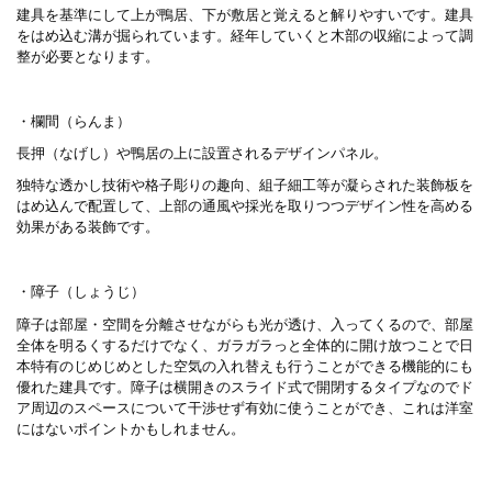
建具を基準にして上が鴨居、下が敷居と覚えると解りやすいです。建具
をはめ込む溝が掘られています。経年していくと木部の収縮によって調
整が必要となります。
・欄間（らんま）
長押（なげし）や鴨居の上に設置されるデザインパネル。
独特な透かし技術や格子彫りの趣向、組子細工等が凝らされた装飾板を
はめ込んで配置して、上部の通風や採光を取りつつデザイン性を高める
効果がある装飾です。
・障子（しょうじ）
障子は部屋・空間を分離させながらも光が透け、入ってくるので、部屋
全体を明るくするだけでなく、ガラガラっと全体的に開け放つことで日
本特有のじめじめとした空気の入れ替えも行うことができる機能的にも
優れた建具です。障子は横開きのスライド式で開閉するタイプなのでド
ア周辺のスペースについて干渉せず有効に使うことができ、これは洋室
にはないポイントかもしれません。