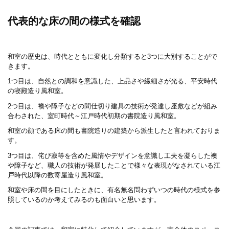
代表的な床の間の様式を確認
和室の歴史は、時代とともに変化し分類すると3つに大別することがで
きます。
1つ目は、自然との調和を意識した、上品さや繊細さが光る、平安時代
の寝殿造り風和室。
2つ目は、襖や障子などの間仕切り建具の技術が発達し座敷などが組み
合わされた、室町時代～江戸時代初期の書院造り風和室。
和室の顔である床の間も書院造りの建築から派生したと言われておりま
す。
3つ目は、侘び寂等を含めた風情やデザインを意識し工夫を凝らした襖
や障子など、職人の技術が発展したことで様々な表現がなされている江
戸時代以降の数寄屋造り風和室。
和室や床の間を目にしたときに、有名無名問わずいつの時代の様式を参
照しているのか考えてみるのも面白いと思います。