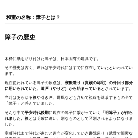
和室の名称：障子とは？
障子の歴史
木枠に紙を貼り付けた障子は、日本固有の建具です。
その歴史は古く、遡れば平安時代にはすでに存在していたといわれてい
ます。
現在使われている障子の原点は、
寝殿造り（貴族の邸宅）の外回り部分
に用いられていた、遣戸（やりど）から始まっている
とされています。
当時はあらゆる襖や引き戸、屏風なども含めて視線を遮蔽するもの全て
「障子」と呼んでいました。
そんな中で
平安時代後期
に現在の障子に繋がっていく
「明障子」が作ら
れました。
襖とは明確に違い、別なものとして区別されるようになりま
した。
室町時代まで時代が進むと趣向が変化していき書院造り（武骨で簡素な