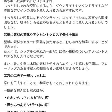
落ち着いた雰囲気になりますよね。
もっとおしゃれな空間にするなら、ダウンライトやスタンドライトなど
洋風なデザインの照明を取り入れるのもおすすめです。
すっきりした印象になるダウンライト、スタイリッシュな和室なら間接
照明など、取り付ける位置や明るさなども考えつつ取り入れるといいで
しょう。
④壁に素材の変化やアクセントクロスで個性を演出
壁紙の素材やカラーに変化を持たせると、おしゃれな和室にすることが
できます。
たとえば、シンプルな壁紙の一面だけに色や模様のついたアクセントク
ロスを取り入れるなどです。
また、天井や壁に木目の素材を使うのもぬくもりを感じる空間に。フロ
ーリングのある洋室との相性も良い素材と言えるでしょう。
⑤窓の工夫で一層おしゃれに
窓にも工夫することで、和室がもっとおしゃれになります。
一般的な掃き出し窓のほか、
・かわいらしさもある“丸い窓”
・温かみのある“格子つきの窓”