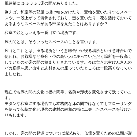
風建築にはほぼほぼ床の間がありました。
例えば、和室等の部屋に掛け軸をかけたり、置物を置いたりするスペー
スや、一段上がって装飾されており、壺を置いたり、花を活けておいて
あるようなスペースがある部屋を見たことはありますか？
和室の顔ともいえる一番目立つ場所です。
床の間とは、そういったスペースのことを言います。
床（とこ）とは、座る場所という意味合いや寝る場所という意味合いで
使われ、お殿様など身分・位の高い人に座っていただく場所を一段高く
していたのが床の間の始まりとされています。今は亡き志村けんさんの
バカ殿様を思い出すと志村さんの座っていたところは一段高くなってい
ましたね。
現在でも床の間の文化は板の間等、名前や形状を変化させて残っていま
す。
モダンな和室にする場合でも本格的な床の間ではなくてもフローリング
を使って伝統文化と現代の建材の融和の様に工夫したスペースを設けた
りもします。
しかし、床の間の起源については諸説あり、仏壇を置くための仏間が形