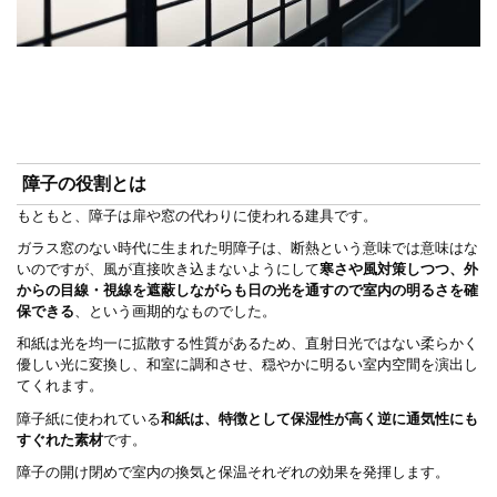
障子の役割とは
もともと、障子は扉や窓の代わりに使われる建具です。
ガラス窓のない時代に生まれた明障子は、断熱という意味では意味はな
いのですが、風が直接吹き込まないようにして
寒さや風対策しつつ、外
からの目線・視線を遮蔽しながらも日の光を通すので室内の明るさを確
保できる
、という画期的なものでした。
和紙は光を均一に拡散する性質があるため、直射日光ではない柔らかく
優しい光に変換し、和室に調和させ、穏やかに明るい室内空間を演出し
てくれます。
障子紙に使われている
和紙は、特徴として保湿性が高く逆に通気性にも
すぐれた素材
です。
障子の開け閉めで室内の換気と保温それぞれの効果を発揮します。