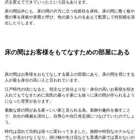
式を変えてできていったという説もあります。
床の間以外にも、床の間の片方に立つ化粧柱を床柱、床の間に敷く板や
畳の事を床板や床畳と呼び、色の違うものをあえて配置して特別感を演
出したりします。
床の間はお客様をもてなすための部屋にある
床の間はお客様をおもてなしする最上の部屋にあり、床の間を背にする
人が最も身分の高い人と言われています。
江戸時代の頃になると、領主など自分より位・身分の高いお客様を招き
入れてもてなすために庶民の暮らす家にも徐々に床の間が作られるよう
になった背景があります。
素敵な床の間がある家＝いい家と見られる為、装飾や趣向を施すこと
で、自分の権威を演出し、自尊心や自己肯定感につなげていたのでしょ
う。
時代は流れて目的は徐々に変わってきました。旅館や特別なホテルなど
でしか見かけなくなり、掛け軸や生け花なども普通の家では置かないの