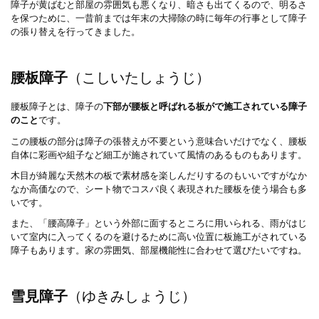
障子が黄ばむと部屋の雰囲気も悪くなり、暗さも出てくるので、明るさ
を保つために、一昔前までは年末の大掃除の時に毎年の行事として障子
の張り替えを行ってきました。
腰板障子
（こしいたしょうじ）
腰板障子とは、障子の
下部が腰板と呼ばれる板がで施工されている障子
のこと
です。
この腰板の部分は障子の張替えが不要という意味合いだけでなく、腰板
自体に彩画や組子など細工が施されていて風情のあるものもあります。
木目が綺麗な天然木の板で素材感を楽しんだりするのもいいですがなか
なか高価なので、シート物でコスパ良く表現された腰板を使う場合も多
いです。
また、「腰高障子」という外部に面するところに用いられる、雨がはじ
いて室内に入ってくるのを避けるために高い位置に板施工がされている
障子もあります。家の雰囲気、部屋機能性に合わせて選びたいですね。
雪見障子
（ゆきみしょうじ）