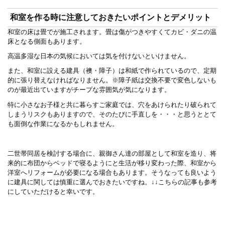
和室を作る時に注意しておきたいポイントとデメリット
和室の床は畳でが施工されます。畳は傷がつきやすくてカビ・ダニの温
床となる側面もあります。
高温多湿な日本の気候においては気を付けないといけません。
また、和室に設える建具（襖・障子）は和紙で作られているので、定期
的に張り替えなければなりません。※障子紙は交換不要で変色しないも
のが最近出ていますがチープな雰囲気が気になります。
特に小さなお子様と共に暮らすご家庭では、穴をあけられたり破られて
しまうリスクもありますので、そのたびに手直しを・・・と思うととて
も面倒な作業になるかもしれません。
二世帯同居を検討する場合に、親御さん達の部屋として和室を造り、将
来的に布団からベッドで寝るようにと生活が移り変わった際、和室から
洋室へリフォームが必要になる場合もあります。そうなっても良いよう
に建具に関しては慎重に選んでおきたいですね。↓↓こちらの記事も参考
にしていただけると幸いです。