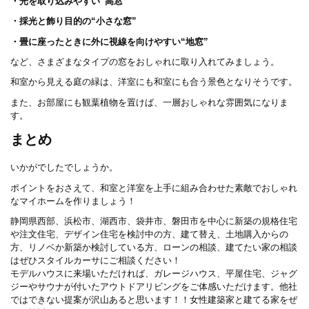
・光を取り込みやすい“高窓”
・採光と飾り目的の“小さな窓”
・畳に座ったときに外に視線を向けやすい“地窓”
など、さまざまなタイプの窓をおしゃれに取り入れてみましょう。
和室から見える庭の緑は、洋室にも和室にも合う景色となりそうです。
また、お部屋にも観葉植物を置けば、一層おしゃれな雰囲気になりま
す。
まとめ
いかがでしたでしょうか。
ポイントをおさえて、和室と洋室を上手に組み合わせた素敵でおしゃれ
なマイホームを作りましょう！
静岡県西部、浜松市、湖西市、袋井市、磐田市を中心に新築の規格住宅
や注文住宅、デザイン住宅を検討中の方、建て替え、土地購入からの
方、リノベか新築か検討している方、ローンの相談、建てたい家の相談
はぜひスタイルカーサにご相談ください！
モデルハウスに来場いただければ、ガレージハウス、平屋住宅、ジャグ
ジーやサウナが付いたアウトドアリビングをご体感いただけます。他社
ではできない提案が沢山あると思います！！女性建築家と建てる家をぜ