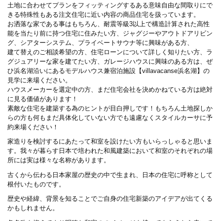
土地に合わせてプランをフィッティングするある意味自由な間取りにで
きる特殊性もある注文住宅に近い内容の商品住宅を扱っています。
お洒落な家である事はもちろん、耐震等級3以上で構造計算された高性
能を当たり前に持つ住宅に住みたい方、ジャグジーやアウトドアリビン
グ、シアターシステム、プライベートサウナ等に興味がある方、
建て替えのご相談希望の方、住宅ローンについて詳しく知りたい方、ラ
グジュアリーな家を建てたい方、ガレージハウスに興味のある方は、ぜ
ひ浜名湖沿いにあるモデルハウス兼宿泊施設【villavacanse浜名湖】の
見学に来場ください。
ハウスメーカーを選定中の方、まだ住宅会社を決めかねている方は絶対
に見る価値があります！
素敵な住宅を建築する為のヒントが目白押しです！もちろん土地探しか
らの方も何もまだ具体化していない方でも遠慮なくスタイルカーサに予
約来場ください！
家造りを検討するにあたって和室を設けたい方もいらっしゃると思いま
す。我々が暮らす日本で培われた和風建築において和室のそれぞれの場
所には実は様々な名称があります。
古くから伝わる日本家屋の歴史の中で生まれ、日本の住宅に呼称として
根付いたものです。
歴史や経緯、背景を知ることでご自身の住宅新築のアイデアが出てくる
かもしれません。