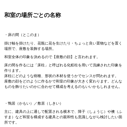
和室の場所ごとの名称
・床の間（とこのま）
掛け軸を掛けたり、花瓶に花を生けたり・ちょっと良い置物などを置く
場所で、座敷を装飾する場所。
和室全体の印象を決めるので【座敷の顔】と言われます。
床の間を作るには「床柱」と呼ばれる化粧柱を用いて洗練された印象を
作ります。
床柱にどのような樹種、形状の木材を使うかでセンスが問われます。
座敷の顔をどのように作るかで和室の印象が大きく変わります。どんな
ものを飾りたいのかに合わせて構成を考えるのもいいかもしれません。
・鴨居（かもい）／敷居（しきい）
主に、建具の上に通しで配置される横木で、障子（しょうじ）や襖（ふ
すま）など和室を構成する建具との親和性も意識しながら検討したい箇
所です。