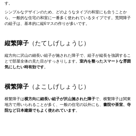
す。
シンプルなデザインのため、どのようなタイプの和室にも合うことか
ら、一般的な住宅の和室に一番多く使われているタイプです。荒間障子
の組子は、基本的に縦6マスの作りが多いです。
縦繁障子
（たてしげしょうじ）
縦方向に沢山の細長い組子が施された障子で、組子が縦長を強調するこ
とで部屋全体の見た目がすっきりします。
室内を整ったスマートな雰囲
気にしたい時有効です
。
横繁障子
（よこしげしょうじ）
横繁障子は
横方向に細長い組子が沢山施された障子
で、横繫障子は関東
地方で用いられることが多く、一般の住宅の以外にも、
書院や茶室、寺
院など日本建築でもよく使われています
。