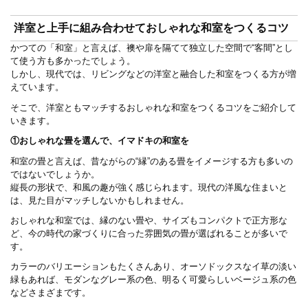
洋室と上手に組み合わせておしゃれな和室をつくるコツ
かつての「和室」と言えば、襖や扉を隔てて独立した空間で“客間”とし
て使う方も多かったでしょう。
しかし、現代では、リビングなどの洋室と融合した和室をつくる方が増
えています。
そこで、洋室ともマッチするおしゃれな和室をつくるコツをご紹介して
いきます。
①おしゃれな畳を選んで、イマドキの和室を
和室の畳と言えば、昔ながらの“縁”のある畳をイメージする方も多いの
ではないでしょうか。
縦長の形状で、和風の趣が強く感じられます。現代の洋風な住まいと
は、見た目がマッチしないかもしれません。
おしゃれな和室では、縁のない畳や、サイズもコンパクトで正方形な
ど、今の時代の家づくりに合った雰囲気の畳が選ばれることが多いで
す。
カラーのバリエーションもたくさんあり、オーソドックスなイ草の淡い
緑もあれば、モダンなグレー系の色、明るく可愛らしいベージュ系の色
などさまざまです。