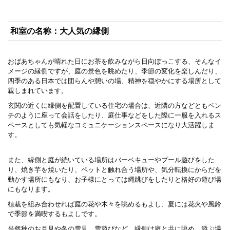
和室の名称：大人気の縁側
おばあちゃんが晴れた日にお茶を飲みながら日向ぼっこする、そんなイ
メージの縁側ですが、庭の景色を眺めたり、季節の変化を楽しんだり、
四季のある日本では団らんや憩いの場、精神を穏やかにする場所として
親しまれています。
玄関の近くに縁側を配置している住宅の場合は、近隣の方などともベン
チのように座って会話をしたり、庭仕事などをした際に一服を入れるス
ペースとしても気軽なコミュニケーションスペースになり大活躍しま
す。
また、縁側と庭が続いている場所はバーベキューやプール遊びをした
り、焼き芋を焼いたり、ペットと触れ合う場所や、気分転換にからだを
動かす場所にもなり、お子様にとっては縄跳びをしたりと格好の遊び場
にもなります。
植栽を組み合わせれば庭の花や木々を眺めるもよし、夏には花火や風鈴
で季節を満喫するもよしです。
当然秋のお月見や冬の雪見、雪遊びなど、縁側は庭と共に眺め、遊ぶ場