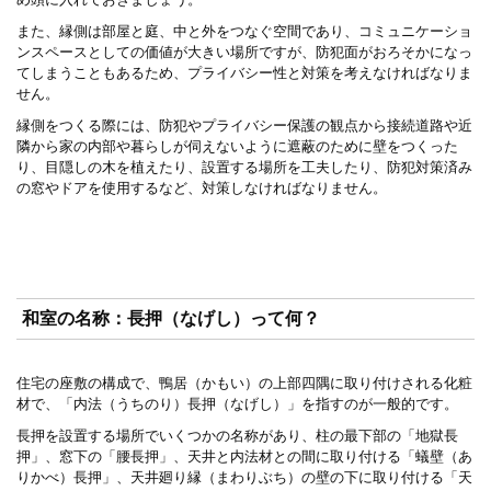
また、縁側は部屋と庭、中と外をつなぐ空間であり、コミュニケーショ
ンスペースとしての価値が大きい場所ですが、防犯面がおろそかになっ
てしまうこともあるため、プライバシー性と対策を考えなければなりま
せん。
縁側をつくる際には、防犯やプライバシー保護の観点から接続道路や近
隣から家の内部や暮らしが伺えないように遮蔽のために壁をつくった
り、目隠しの木を植えたり、設置する場所を工夫したり、防犯対策済み
の窓やドアを使用するなど、対策しなければなりません。
和室の名称：長押（なげし）って何？
住宅の座敷の構成で、鴨居（かもい）の上部四隅に取り付けされる化粧
材で、「内法（うちのり）長押（なげし）」を指すのが一般的です。
長押を設置する場所でいくつかの名称があり、柱の最下部の「地獄長
押」、窓下の「腰長押」、天井と内法材との間に取り付ける「蟻壁（あ
りかべ）長押」、天井廻り縁（まわりぶち）の壁の下に取り付ける「天