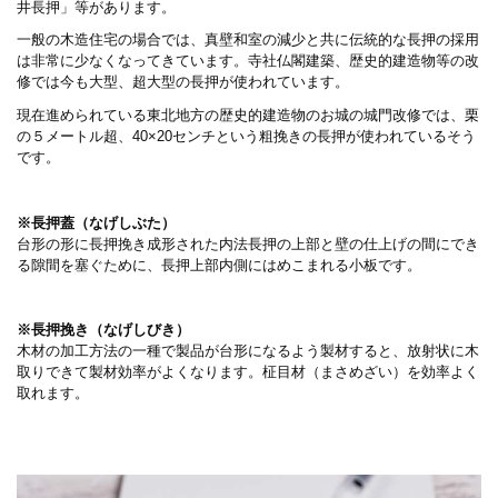
井長押」等があります。
一般の木造住宅の場合では、真壁和室の減少と共に伝統的な長押の採用
は非常に少なくなってきています。寺社仏閣建築、歴史的建造物等の改
修では今も大型、超大型の長押が使われています。
現在進められている東北地方の歴史的建造物のお城の城門改修では、栗
の５メートル超、40×20センチという粗挽きの長押が使われているそう
です。
※長押蓋（なげしぶた）
台形の形に長押挽き成形された内法長押の上部と壁の仕上げの間にでき
る隙間を塞ぐために、長押上部内側にはめこまれる小板です。
※長押挽き（なげしびき）
木材の加工方法の一種で製品が台形になるよう製材すると、放射状に木
取りできて製材効率がよくなります。柾目材（まさめざい）を効率よく
取れます。