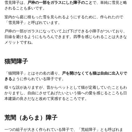
雪見障子は、
戸枠の一部をガラスにした障子のこと
で、単純に雪見と略
されることも多いです。
室内から庭に積もった雪を見られるようにするために、作られたので
「雪見障子」と呼ばれています。
戸枠の一部がガラスになっていて上げ下げできる小障子がついており、
目線を避けるようにもちろんできます。四季を感じられることは大きな
メリットですね。
猫間障子
「猫間障子」とはその名の通り、
戸を開けなくても猫は自由に出入りで
きる
ように作られている障子です。
様々な説がありますが、昔からペットとして猫が定着していたこともわ
かりますし、自由にさせてあげたいという猫への愛を感じるところも日
本建築の良さだなと改めて実感するところです。
荒間（あらま）障子
一つの組子が大きく作られている障子で、「荒組障子」とも呼ばれま