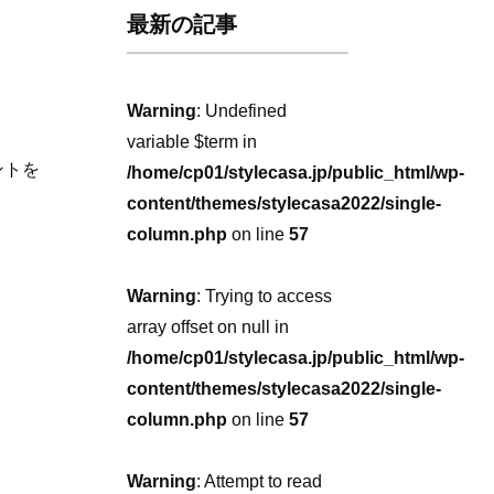
最新の記事
Warning
: Undefined
variable $term in
ントを
/home/cp01/stylecasa.jp/public_html/wp-
content/themes/stylecasa2022/single-
column.php
on line
57
Warning
: Trying to access
array offset on null in
/home/cp01/stylecasa.jp/public_html/wp-
content/themes/stylecasa2022/single-
column.php
on line
57
Warning
: Attempt to read