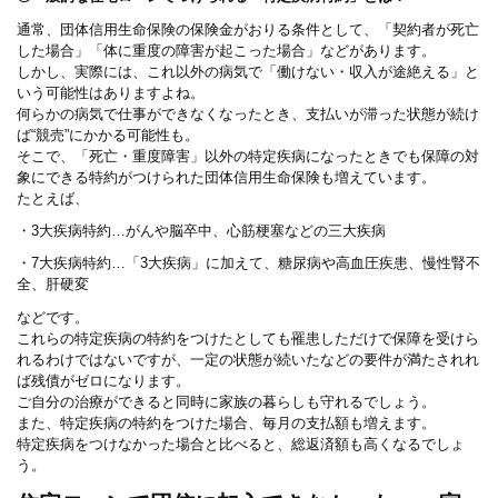
通常、団体信用生命保険の保険金がおりる条件として、「契約者が死亡
した場合」「体に重度の障害が起こった場合」などがあります。
しかし、実際には、これ以外の病気で「働けない・収入が途絶える」と
いう可能性はありますよね。
何らかの病気で仕事ができなくなったとき、支払いが滞った状態が続け
ば“競売”にかかる可能性も。
そこで、「死亡・重度障害」以外の特定疾病になったときでも保障の対
象にできる特約がつけられた団体信用生命保険も増えています。
たとえば、
・3大疾病特約…がんや脳卒中、心筋梗塞などの三大疾病
・7大疾病特約…「3大疾病」に加えて、糖尿病や高血圧疾患、慢性腎不
全、肝硬変
などです。
これらの特定疾病の特約をつけたとしても罹患しただけで保障を受けら
れるわけではないですが、一定の状態が続いたなどの要件が満たされれ
ば残債がゼロになります。
ご自分の治療ができると同時に家族の暮らしも守れるでしょう。
また、特定疾病の特約をつけた場合、毎月の支払額も増えます。
特定疾病をつけなかった場合と比べると、総返済額も高くなるでしょ
う。