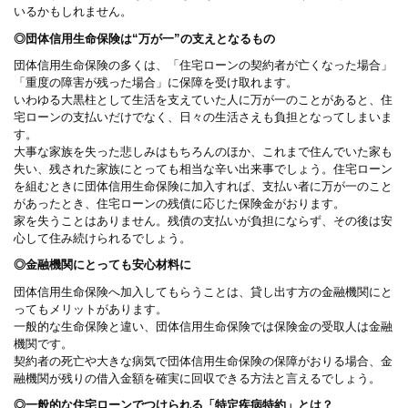
いるかもしれません。
◎団体信用生命保険は“万が一”の支えとなるもの
団体信用生命保険の多くは、「住宅ローンの契約者が亡くなった場合」
「重度の障害が残った場合」に保障を受け取れます。
いわゆる大黒柱として生活を支えていた人に万が一のことがあると、住
宅ローンの支払いだけでなく、日々の生活さえも負担となってしまいま
す。
大事な家族を失った悲しみはもちろんのほか、これまで住んでいた家も
失い、残された家族にとっても相当な辛い出来事でしょう。住宅ローン
を組むときに団体信用生命保険に加入すれば、支払い者に万が一のこと
があったとき、住宅ローンの残債に応じた保険金がおります。
家を失うことはありません。残債の支払いが負担にならず、その後は安
心して住み続けられるでしょう。
◎金融機関にとっても安心材料に
団体信用生命保険へ加入してもらうことは、貸し出す方の金融機関にと
ってもメリットがあります。
一般的な生命保険と違い、団体信用生命保険では保険金の受取人は金融
機関です。
契約者の死亡や大きな病気で団体信用生命保険の保障がおりる場合、金
融機関が残りの借入金額を確実に回収できる方法と言えるでしょう。
◎一般的な住宅ローンでつけられる「特定疾病特約」とは？