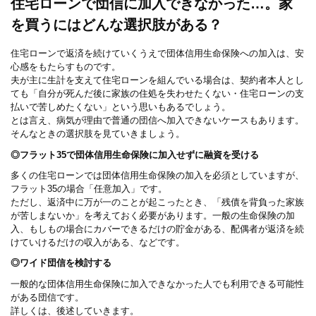
住宅ローンで団信に加入できなかった…。家
を買うにはどんな選択肢がある？
住宅ローンで返済を続けていくうえで団体信用生命保険への加入は、安
心感をもたらすものです。
夫が主に生計を支えて住宅ローンを組んでいる場合は、契約者本人とし
ても「自分が死んだ後に家族の住処を失わせたくない・住宅ローンの支
払いで苦しめたくない」という思いもあるでしょう。
とは言え、病気が理由で普通の団信へ加入できないケースもあります。
そんなときの選択肢を見ていきましょう。
◎フラット35で団体信用生命保険に加入せずに融資を受ける
多くの住宅ローンでは団体信用生命保険の加入を必須としていますが、
フラット35の場合「任意加入」です。
ただし、返済中に万が一のことが起こったとき、「残債を背負った家族
が苦しまないか」を考えておく必要があります。一般の生命保険の加
入、もしもの場合にカバーできるだけの貯金がある、配偶者が返済を続
けていけるだけの収入がある、などです。
◎ワイド団信を検討する
一般的な団体信用生命保険に加入できなかった人でも利用できる可能性
がある団信です。
詳しくは、後述していきます。