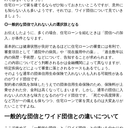
住宅ローンで家を建てるならぜひ知っておきたいところですが、意外に
も知らない人も多いようです。それでは、ワイド団信について見ていき
ましょう。
◎一般的な団信で入れない人の選択肢となる
お伝えしたように、多くの場合、住宅ローンを組むときは「団信への加
入」が条件となります。
基本的には健康状態が良好であるほどに住宅ローンの審査には有利で、
審査項目として「通院中の病気」や「現在服用中の薬」、「過去数年以
内の病歴・手術歴」などについて、告知することが求められます。
この内容についてどう判断されるかは金融機関によって異なりますが、
特定疾病などによって審査に落とされるケースもあるでしょう。
そのような通常の団体信用生命保険で入れない人も入れる可能性がある
のがワイド団信です。
契約者の病気を加味したうえでの団体信用生命保険のため、保険料が上
乗せされた分、金利は高くなってしまいます。しかし、通常の団信に入
れない人の大きな味方となるのがワイド団信です。「死亡や高度障害」
など万が一の備えも保ちつつ、住宅ローンで家を買えるのは大変ありが
たいことですよね。
一般的な団信とワイド団信との違いについて
ここで改めて、「一般的な団信」と「ワイド団信」との違いを分かりや