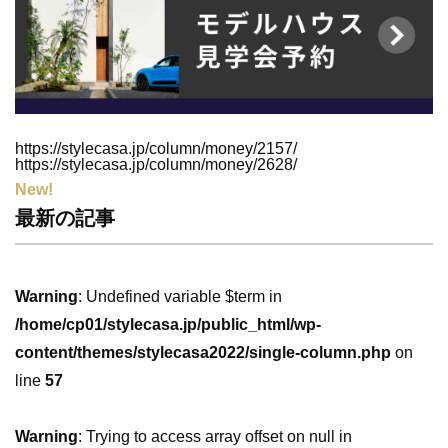
https://stylecasa.jp/column/money/2157/
https://stylecasa.jp/column/money/2628/
New!
最新の記事
Warning
: Undefined variable $term in
/home/cp01/stylecasa.jp/public_html/wp-
content/themes/stylecasa2022/single-column.php
on
line
57
Warning
: Trying to access array offset on null in