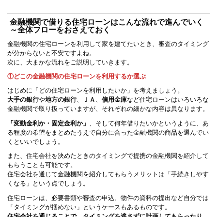
金融機関で借りる住宅ローンはこんな流れで進んでいく
～全体フローをおさえておく
金融機関の住宅ローンを利用して家を建てたいとき、審査のタイミング
が分からないと不安ですよね。
次に、大まかな流れをご説明していきます。
①どこの金融機関の住宅ローンを利用するか選ぶ
はじめに「どの住宅ローンを利用したいか」を考えましょう。
大手の銀行
や
地方の銀行
、
ＪＡ
、
信用金庫
など住宅ローンはいろいろな
金融機関で取り扱っていますが、それぞれの細かな内容は異なります。
「変動金利か・固定金利か」
、そして何年借りたいかというように、あ
る程度の希望をまとめたうえで自分に合った金融機関の商品を選んでい
くといいでしょう。
また、住宅会社を決めたときのタイミングで提携の金融機関を紹介して
もらうことも可能です。
住宅会社を通じて金融機関を紹介してもらうメリットは「手続きしやす
くなる」という点でしょう。
住宅ローンは、必要書類や審査の申込、物件の資料の提出など自分では
「タイミングが掴めない」というケースもあるものです。
住宅会社を通じることで、タイミングを逃さずに計画してもらったり、