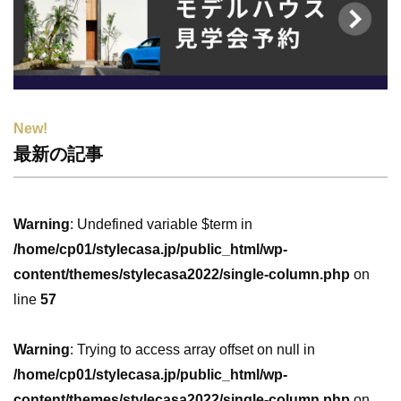
New!
最新の記事
Warning
: Undefined variable $term in
/home/cp01/stylecasa.jp/public_html/wp-
content/themes/stylecasa2022/single-column.php
on
line
57
Warning
: Trying to access array offset on null in
/home/cp01/stylecasa.jp/public_html/wp-
content/themes/stylecasa2022/single-column.php
on