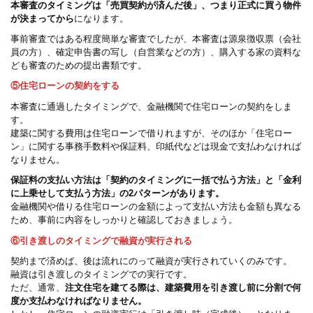
本審査のタイミングは「売買契約が済んだ後」、つまり正式に買う物件
が決まってから
になります。
事前審査ではある程度簡単な審査でしたが、本審査は源泉徴収票（会社
員の方）、確定申告書の写し（自営業などの方）、購入する家の資料な
ども審査のための提出書類です。
⑤住宅ローンの契約をする
本審査に通過したタイミングで、金融機関で住宅ローンの契約をしま
す。
建築に関する費用は住宅ローンで借りれますが、そのほか「住宅ロー
ン」に関する事務手数料や保証料、印紙代などは現金で支払わなければ
なりません。
保証料の支払い方法は「契約のタイミングに一括で払う方法」と「金利
に上乗せして支払う方法」の2パターンがあります。
金融機関や借りる住宅ローンの金額によって支払い方法も金額も異なる
ため、事前に内容をしっかりと確認しておきましょう。
⑥引き渡しのタイミングで融資が実行される
契約まで済めば、後は流れにのって融資が実行されていくのみです。
融資は引き渡しのタイミングでの実行です。
ただ、通常、
注文住宅を建てる際は、建築費用を引き渡し前に分割で何
度か支払わなければなりません。