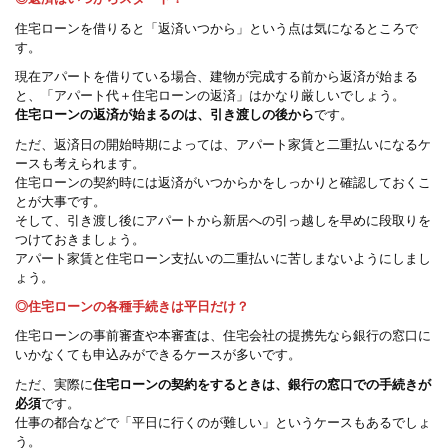
住宅ローンを借りると「返済いつから」という点は気になるところで
す。
現在アパートを借りている場合、建物が完成する前から返済が始まる
と、「アパート代＋住宅ローンの返済」はかなり厳しいでしょう。
住宅ローンの返済が始まるのは、引き渡しの後から
です。
ただ、返済日の開始時期によっては、アパート家賃と二重払いになるケ
ースも考えられます。
住宅ローンの契約時には返済がいつからかをしっかりと確認しておくこ
とが大事です。
そして、引き渡し後にアパートから新居への引っ越しを早めに段取りを
つけておきましょう。
アパート家賃と住宅ローン支払いの二重払いに苦しまないようにしまし
ょう。
◎住宅ローンの各種手続きは平日だけ？
住宅ローンの事前審査や本審査は、住宅会社の提携先なら銀行の窓口に
いかなくても申込みができるケースが多いです。
ただ、実際に
住宅ローンの契約をするときは、銀行の窓口での手続きが
必須
です。
仕事の都合などで「平日に行くのが難しい」というケースもあるでしょ
う。