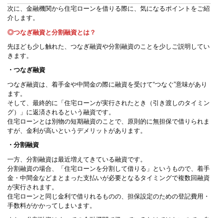
次に、金融機関から住宅ローンを借りる際に、気になるポイントをご紹
介します。
◎つなぎ融資と分割融資とは？
先ほども少し触れた、つなぎ融資や分割融資のことを少しご説明してい
きます。
・つなぎ融資
つなぎ融資は、着手金や中間金の際に融資を受けて“つなぐ”意味があり
ます。
そして、最終的に「住宅ローンが実行されたとき（引き渡しのタイミン
グ）」に返済されるという融資です。
住宅ローンとは別物の短期融資のことで、原則的に無担保で借りられま
すが、金利が高いというデメリットがあります。
・分割融資
一方、分割融資は最近増えてきている融資です。
分割融資の場合、「住宅ローンを分割して借りる」というもので、着手
金・中間金などまとまった支払いが必要となるタイミングで複数回融資
が実行されます。
住宅ローンと同じ金利で借りれるものの、担保設定のための登記費用・
手数料がかかってしまいます。