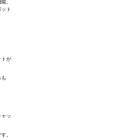
機能、
ボット
ットが
るも
キャッ
です。