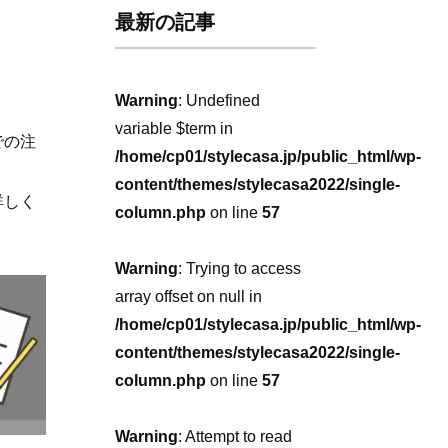
最新の記事
Warning
: Undefined
variable $term in
での注
/home/cp01/stylecasa.jp/public_html/wp-
content/themes/stylecasa2022/single-
詳しく
column.php
on line
57
Warning
: Trying to access
array offset on null in
/home/cp01/stylecasa.jp/public_html/wp-
content/themes/stylecasa2022/single-
column.php
on line
57
Warning
: Attempt to read